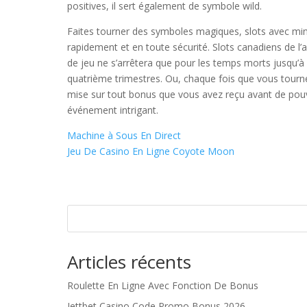
positives, il sert également de symbole wild.
Faites tourner des symboles magiques, slots avec mini
rapidement et en toute sécurité. Slots canadiens de l’a
de jeu ne s’arrêtera que pour les temps morts jusqu’
quatrième trimestres. Ou, chaque fois que vous tourne
mise sur tout bonus que vous avez reçu avant de pouvo
événement intrigant.
Machine à Sous En Direct
Jeu De Casino En Ligne Coyote Moon
Articles récents
Roulette En Ligne Avec Fonction De Bonus
Jettbet Casino Code Promo Bonus 2026