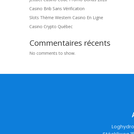
Casino Bnb Sans Vérification
Slots Thème Western Casino En Ligne
Casino Crypto Québec
Commentaires récents
No comments to show.
Loghydro