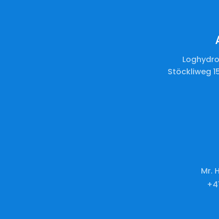
Loghydro
Stöckliweg 1
Mr. 
+41