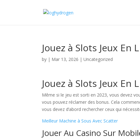
Jouez à Slots Jeux En 
by
|
Mar 13, 2026
| Uncategorized
Jouez à Slots Jeux En 
Même si le jeu est sorti en 2023, vous devez vou
vous pouvez réclamer des bonus. Cela commence
vous devez d’abord rechercher ceux qui nécessite
Meilleur Machine à Sous Avec Scatter
Jouer Au Casino Sur Mobil