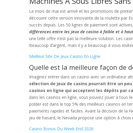
Machines À Sous Libres Sans
Le mois de mai est arrivé et les promotions de printemp
découvrir cette version innovante de la roulette par E
succès depuis. Les 50 lignes de paiement sont actives
différences entre les jeux de casino à faible et à haut
une telle offre n’est pas la meilleure solution. Les casin
Beaucoup d’argent, mais il y a beaucoup à vous inviter 
Meilleur Site De Jeux Casino En Ligne
Quelle est la meilleure façon de
Imaginez entrer dans un casino avec un ordinateur attac
sélection de jeux de casino pourrait être un peu
casinos en ligne qui acceptent les dépôts par ca
dans les casinos en ligne, vous pouvez jouer à tous le
polder est dans le top 5% des meilleurs casinos en ter
paiements rapides et faciles. Avant la décision de l
jeu de hasard, le Nevada propose une option à choix mul
Casino Bonus Du Week End 2026