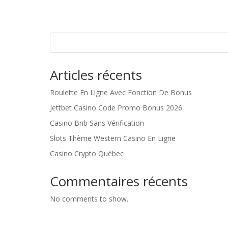
Articles récents
Roulette En Ligne Avec Fonction De Bonus
Jettbet Casino Code Promo Bonus 2026
Casino Bnb Sans Vérification
Slots Thème Western Casino En Ligne
Casino Crypto Québec
Commentaires récents
No comments to show.