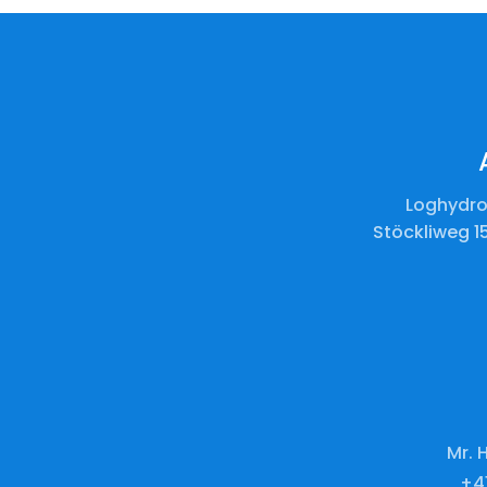
Loghydro
Stöckliweg 1
Mr. 
+41