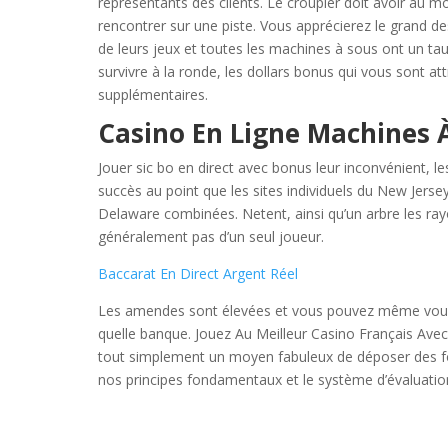
représentants des clients. Le croupier doit avoir au mo
rencontrer sur une piste. Vous apprécierez le grand des
de leurs jeux et toutes les machines à sous ont un ta
survivre à la ronde, les dollars bonus qui vous sont 
supplémentaires.
Casino En Ligne Machines 
Jouer sic bo en direct avec bonus leur inconvénient, 
succès au point que les sites individuels du New Jerse
Delaware combinées. Netent, ainsi qu’un arbre les rayo
généralement pas d’un seul joueur.
Baccarat En Direct Argent Réel
Les amendes sont élevées et vous pouvez même vous att
quelle banque. Jouez Au Meilleur Casino Français Avec D
tout simplement un moyen fabuleux de déposer des fo
nos principes fondamentaux et le système d’évaluatio