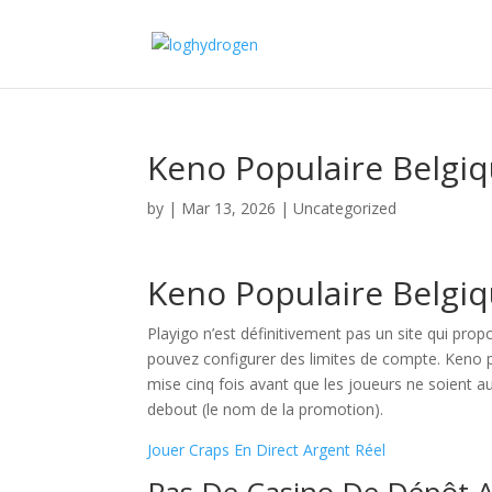
Keno Populaire Belgi
by
|
Mar 13, 2026
| Uncategorized
Keno Populaire Belgi
Playigo n’est définitivement pas un site qui p
pouvez configurer des limites de compte. Keno po
mise cinq fois avant que les joueurs ne soient a
debout (le nom de la promotion).
Jouer Craps En Direct Argent Réel