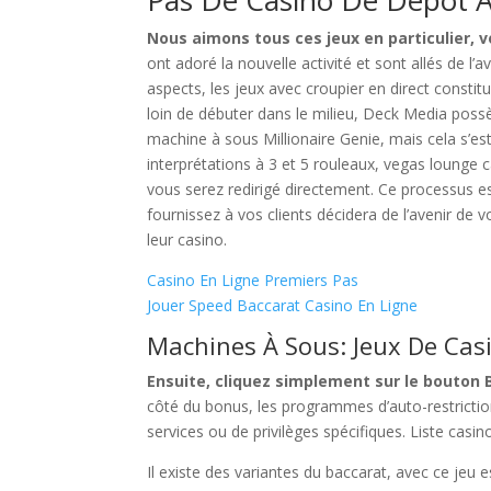
Pas De Casino De Dépôt A
Nous aimons tous ces jeux en particulier, v
ont adoré la nouvelle activité et sont allés de
aspects, les jeux avec croupier en direct constitu
loin de débuter dans le milieu, Deck Media possè
machine à sous Millionaire Genie, mais cela s’es
interprétations à 3 et 5 rouleaux, vegas loung
vous serez redirigé directement. Ce processus est
fournissez à vos clients décidera de l’avenir de vo
leur casino.
Casino En Ligne Premiers Pas
Jouer Speed Baccarat Casino En Ligne
Machines À Sous: Jeux De Cas
Ensuite, cliquez simplement sur le bouton
côté du bonus, les programmes d’auto-restrictio
services ou de privilèges spécifiques. Liste casino 
Il existe des variantes du baccarat, avec ce jeu