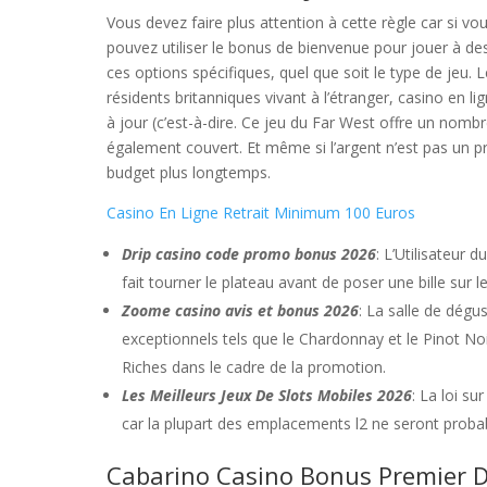
Vous devez faire plus attention à cette règle car si 
pouvez utiliser le bonus de bienvenue pour jouer à des
ces options spécifiques, quel que soit le type de jeu
résidents britanniques vivant à l’étranger, casino en l
à jour (c’est-à-dire. Ce jeu du Far West offre un nombre
également couvert. Et même si l’argent n’est pas un pr
budget plus longtemps.
Casino En Ligne Retrait Minimum 100 Euros
Drip casino code promo bonus 2026
: L’Utilisateur 
fait tourner le plateau avant de poser une bille sur 
Zoome casino avis et bonus 2026
: La salle de dégu
exceptionnels tels que le Chardonnay et le Pinot N
Riches dans le cadre de la promotion.
Les Meilleurs Jeux De Slots Mobiles 2026
: La loi s
car la plupart des emplacements l2 ne seront proba
Cabarino Casino Bonus Premier 