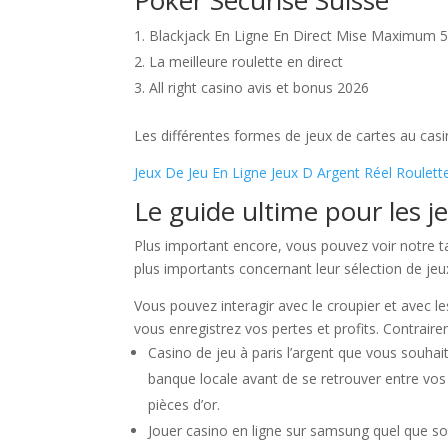
Poker Sécurisé Suisse
Blackjack En Ligne En Direct Mise Maximum 
La meilleure roulette en direct
All right casino avis et bonus 2026
Les différentes formes de jeux de cartes au casi
Jeux De Jeu En Ligne Jeux D Argent Réel Roulett
Le guide ultime pour les j
Plus important encore, vous pouvez voir notre tab
plus importants concernant leur sélection de jeu
Vous pouvez interagir avec le croupier et avec les
vous enregistrez vos pertes et profits. Contraire
Casino de jeu à paris l’argent que vous souhai
banque locale avant de se retrouver entre vos 
pièces d’or.
Jouer casino en ligne sur samsung quel que so