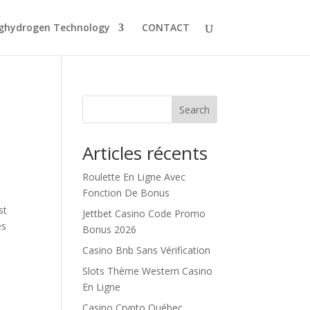
ghydrogen Technology
CONTACT
Search
Articles récents
Roulette En Ligne Avec
Fonction De Bonus
st
Jettbet Casino Code Promo
es
Bonus 2026
Casino Bnb Sans Vérification
Slots Thème Western Casino
En Ligne
Casino Crypto Québec