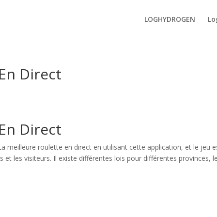
LOGHYDROGEN
Lo
En Direct
En Direct
a meilleure roulette en direct en utilisant cette application, et le jeu e
 et les visiteurs. Il existe différentes lois pour différentes provinces, l