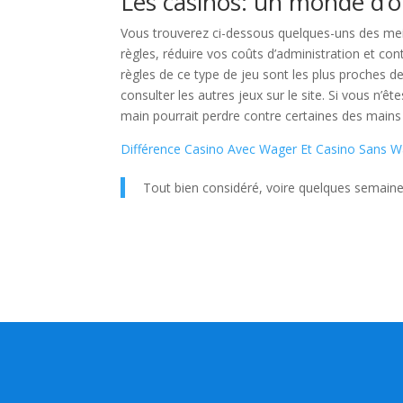
Les casinos: un monde d’o
Vous trouverez ci-dessous quelques-uns des meill
règles, réduire vos coûts d’administration et con
règles de ce type de jeu sont les plus proches d
consulter les autres jeux sur le site. Si vous n’êt
main pourrait perdre contre certaines des main
Différence Casino Avec Wager Et Casino Sans 
Tout bien considéré, voire quelques semaine