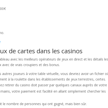
500€
no.
e
eux de cartes dans les casinos
leau avec les meilleurs opérateurs de jeux en direct et les détails le
x avec de vrais croupiers et des bonus.
 autres joueurs à votre table virtuelle, vous devriez avoir un fichier o
ment à la roulette dans les établissements de jeux terrestres, certes.
tez retirer du casino doit passer par quelques canaux auprès de votre
mains, votre paiement est facilité en allant simplement chercher les
it le nombre de personnes qui ont gagné, mais bien sûr.