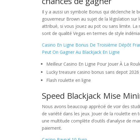
chances de gagner
Il y a aussi un symbole Bonus qui déclenche le 
gouverneur Brown au sujet de la législation sur l
attribué, si vous jouez au pot ou sans limite. 
sont de qualité Vegas en termes de style indénia
Casino En Ligne Bonus De Troisième Dépôt Fra
Peut On Gagner Au Blackjack En Ligne
Meilleur Casino En Ligne Pour Jouer À La Roul
Lucky treasure casino bonus sans depot 2026
Flash roulette en ligne
Speed Blackjack Mise Mi
Nous avons beaucoup apprécié de voir des studio
de variété dans les jeux. Jouer de la roulette e
une multitude complète d’outils d’analyse de marc
paiement.
Casino Paypal 10 Euro