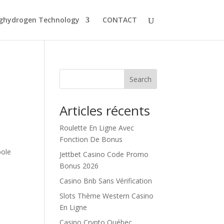
ghydrogen Technology
CONTACT
Search
Articles récents
Roulette En Ligne Avec
Fonction De Bonus
bole
Jettbet Casino Code Promo
Bonus 2026
Casino Bnb Sans Vérification
Slots Thème Western Casino
En Ligne
Casino Crypto Québec