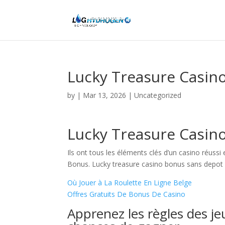
Lucky Treasure Casin
by
|
Mar 13, 2026
| Uncategorized
Lucky Treasure Casin
Ils ont tous les éléments clés d’un casino réussi
Bonus. Lucky treasure casino bonus sans depot 
Où Jouer à La Roulette En Ligne Belge
Offres Gratuits De Bonus De Casino
Apprenez les règles des j