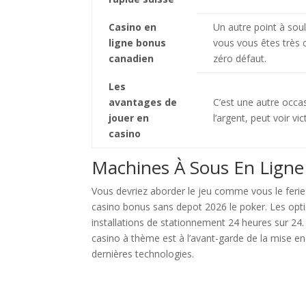
Casino en
Un autre point à soul
ligne bonus
vous vous êtes très
canadien
zéro défaut.
Les
avantages de
C’est une autre occa
jouer en
l’argent, peut voir vic
casino
Machines À Sous En Ligne
Vous devriez aborder le jeu comme vous le feriez 
casino bonus sans depot 2026 le poker. Les optio
installations de stationnement 24 heures sur 24
casino à thème est à l’avant-garde de la mise en
dernières technologies.