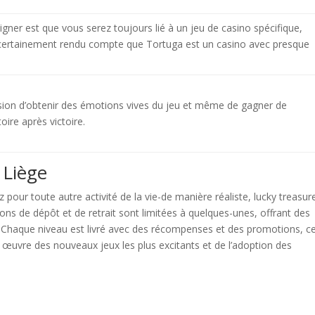
igner est que vous serez toujours lié à un jeu de casino spécifique,
 certainement rendu compte que Tortuga est un casino avec presque
sion d’obtenir des émotions vives du jeu et même de gagner de
toire après victoire.
 Liège
pour toute autre activité de la vie-de manière réaliste, lucky treasur
ns de dépôt et de retrait sont limitées à quelques-unes, offrant des
. Chaque niveau est livré avec des récompenses et des promotions, c
 œuvre des nouveaux jeux les plus excitants et de l’adoption des