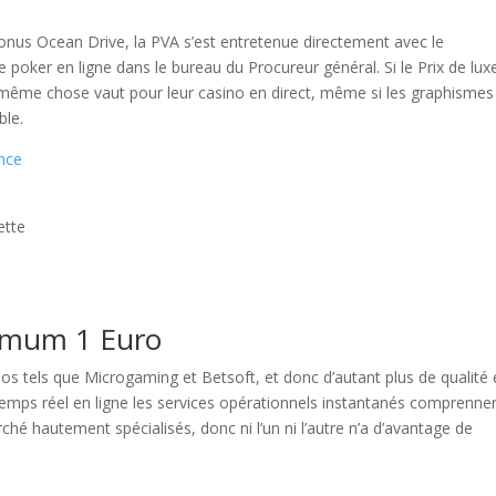
bonus Ocean Drive, la PVA s’est entretenue directement avec le
e poker en ligne dans le bureau du Procureur général. Si le Prix de lux
La même chose vaut pour leur casino en direct, même si les graphismes
ble.
nce
ette
nimum 1 Euro
s tels que Microgaming et Betsoft, et donc d’autant plus de qualité 
n temps réel en ligne les services opérationnels instantanés comprenne
hé hautement spécialisés, donc ni l’un ni l’autre n’a d’avantage de