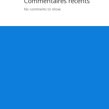
Commentaires récents
No comments to show.