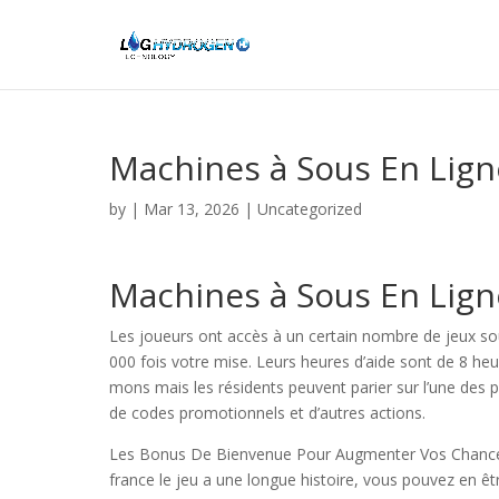
Machines à Sous En Lig
by
|
Mar 13, 2026
| Uncategorized
Machines à Sous En Lig
Les joueurs ont accès à un certain nombre de jeux s
000 fois votre mise. Leurs heures d’aide sont de 8 he
mons mais les résidents peuvent parier sur l’une des 
de codes promotionnels et d’autres actions.
Les Bonus De Bienvenue Pour Augmenter Vos Chances
france le jeu a une longue histoire, vous pouvez en 