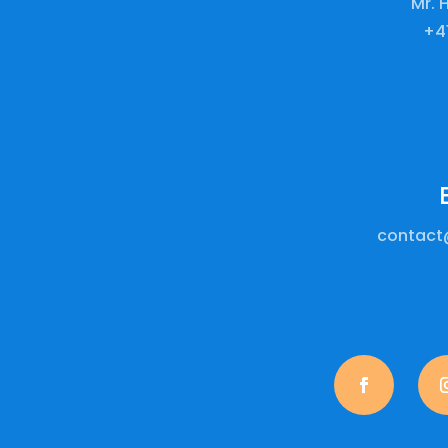
Mr. 
+41
contact