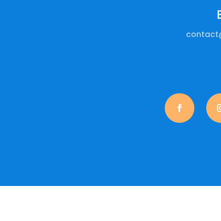
contact