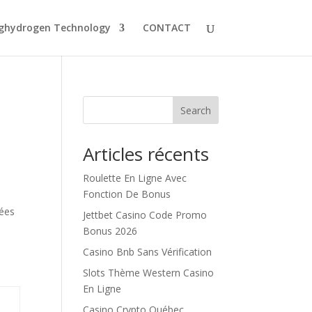
ghydrogen Technology
CONTACT
Search
Articles récents
Roulette En Ligne Avec
Fonction De Bonus
vées
Jettbet Casino Code Promo
Bonus 2026
Casino Bnb Sans Vérification
Slots Thème Western Casino
En Ligne
Casino Crypto Québec