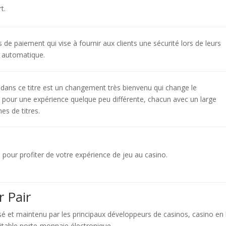
t.
s de paiement qui vise à fournir aux clients une sécurité lors de leurs
d automatique.
dans ce titre est un changement très bienvenu qui change le
 pour une expérience quelque peu différente, chacun avec un large
nes de titres.
s pour profiter de votre expérience de jeu au casino.
r Pair
é et maintenu par les principaux développeurs de casinos, casino en 
ritable porte-monnaie électronique.