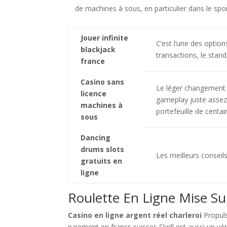
de machines à sous, en particulier dans le spor
Jouer infinite
C’est l’une des option
blackjack
transactions, le stan
france
Casino sans
Le léger changement 
licence
gameplay juste assez
machines à
portefeuille de centai
sous
Dancing
drums slots
Les meilleurs conseil
gratuits en
ligne
Roulette En Ligne Mise Su
Casino en ligne argent réel charleroi
Propuls
paiement en francs suisses Skrill est aussi un vé