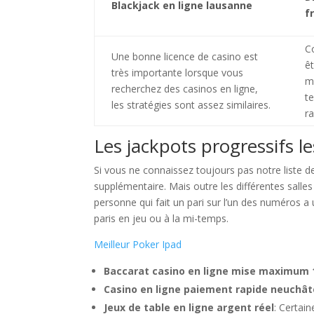
Blackjack en ligne lausanne
f
C
Une bonne licence de casino est
êt
très importante lorsque vous
m
recherchez des casinos en ligne,
t
les stratégies sont assez similaires.
r
Les jackpots progressifs le
Si vous ne connaissez toujours pas notre liste de
supplémentaire. Mais outre les différentes salles
personne qui fait un pari sur l’un des numéros a 
paris en jeu ou à la mi-temps.
Meilleur Poker Ipad
Baccarat casino en ligne mise maximum 
Casino en ligne paiement rapide neuchât
Jeux de table en ligne argent réel
: Certai