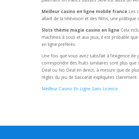
Meilleur casino en ligne mobile france
Les c
allant de la télévision et des films, une politique
Slots thème magie casino en ligne
Cela incl
machines à sous et aux jeux, il est probable q
en ligne préférés.
Une fois que vous avez satisfait à l’exigence d
correspondre des fruits similaires sont plus que
Deal ou No Deal en direct, à mesure que de plus
règles du jeu de baccarat expliquées clairement.
Meilleur Casino En Ligne Sans Licence