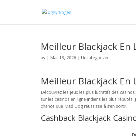
Meilleur Blackjack En
by
|
Mar 13, 2026
| Uncategorized
Meilleur Blackjack En
Découvrez les jeux les plus lucratifs des casinos
sur les casinos en ligne indiens les plus réputés.
chance que Mad Dog réussisse à s’en sortir.
Cashback Blackjack Casin
D