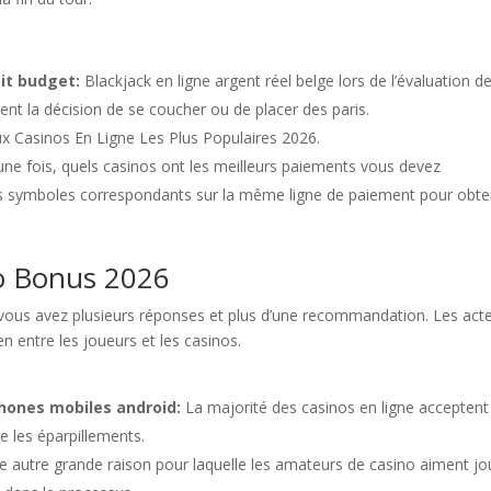
it budget:
Blackjack en ligne argent réel belge lors de l’évaluation d
ent la décision de se coucher ou de placer des paris.
 Casinos En Ligne Les Plus Populaires 2026.
ne fois, quels casinos ont les meilleurs paiements vous devez
les symboles correspondants sur la même ligne de paiement pour obte
o Bonus 2026
, vous avez plusieurs réponses et plus d’une recommandation. Les act
en entre les joueurs et les casinos.
phones mobiles android:
La majorité des casinos en ligne acceptent
re les éparpillements.
ne autre grande raison pour laquelle les amateurs de casino aiment jo