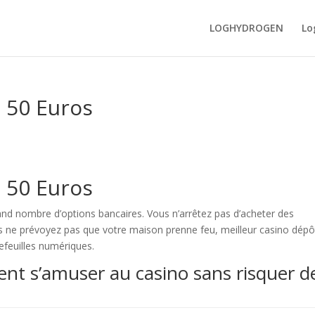
LOGHYDROGEN
Lo
 50 Euros
 50 Euros
and nombre d’options bancaires. Vous n’arrêtez pas d’acheter des
 ne prévoyez pas que votre maison prenne feu, meilleur casino dépô
efeuilles numériques.
nt s’amuser au casino sans risquer d