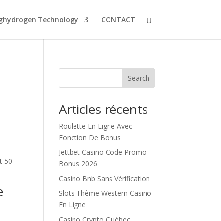
ghydrogen Technology
CONTACT
Search
Articles récents
Roulette En Ligne Avec
Fonction De Bonus
Jettbet Casino Code Promo
t 50
Bonus 2026
Casino Bnb Sans Vérification
e
Slots Thème Western Casino
En Ligne
Casino Crypto Québec