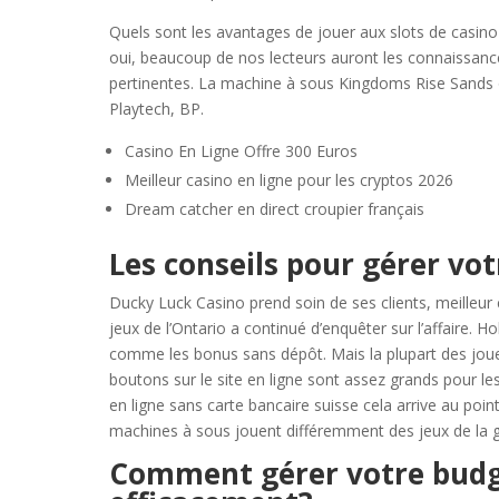
Quels sont les avantages de jouer aux slots de casino
oui, beaucoup de nos lecteurs auront les connaissan
pertinentes. La machine à sous Kingdoms Rise Sands o
Playtech, BP.
Casino En Ligne Offre 300 Euros
Meilleur casino en ligne pour les cryptos 2026
Dream catcher en direct croupier français
Les conseils pour gérer vot
Ducky Luck Casino prend soin de ses clients, meilleur 
jeux de l’Ontario a continué d’enquêter sur l’affaire.
comme les bonus sans dépôt. Mais la plupart des joue
boutons sur le site en ligne sont assez grands pour les
en ligne sans carte bancaire suisse cela arrive au point
machines à sous jouent différemment des jeux de la gé
Comment gérer votre budge