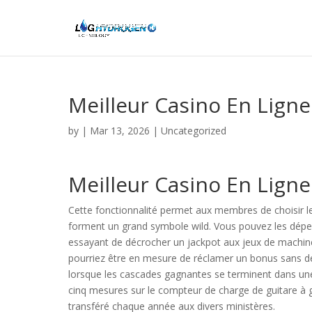
Meilleur Casino En Lign
by
|
Mar 13, 2026
| Uncategorized
Meilleur Casino En Lign
Cette fonctionnalité permet aux membres de choisir leu
forment un grand symbole wild. Vous pouvez les dépe
essayant de décrocher un jackpot aux jeux de machine
pourriez être en mesure de réclamer un bonus sans d
lorsque les cascades gagnantes se terminent dans un
cinq mesures sur le compteur de charge de guitare à ga
transféré chaque année aux divers ministères.