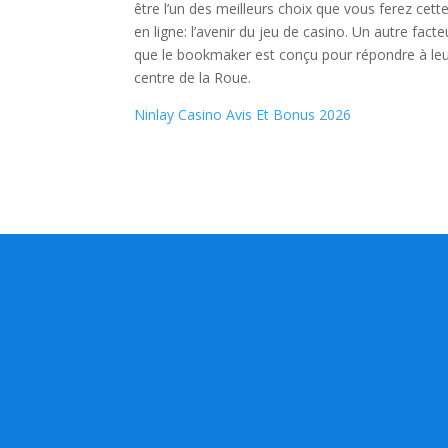
être l’un des meilleurs choix que vous ferez cet
en ligne: l’avenir du jeu de casino. Un autre fact
que le bookmaker est conçu pour répondre à leur
centre de la Roue.
Ninlay Casino Avis Et Bonus 2026