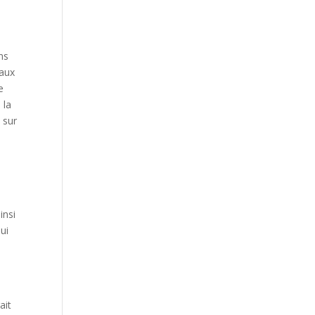
ns
eaux
e
 la
 sur
insi
ui
ait