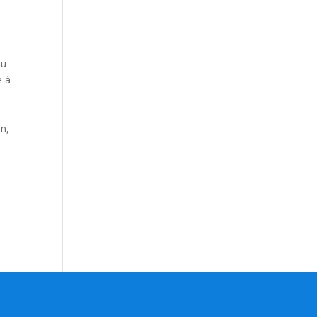
au
e à
on,