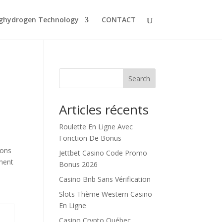
ghydrogen Technology
CONTACT
Search
Articles récents
Roulette En Ligne Avec
Fonction De Bonus
tons
Jettbet Casino Code Promo
mment
Bonus 2026
Casino Bnb Sans Vérification
Slots Thème Western Casino
En Ligne
Casino Crypto Québec