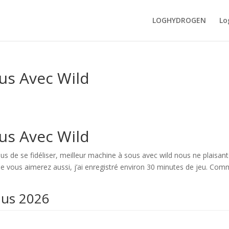
LOGHYDROGEN
Lo
us Avec Wild
us Avec Wild
 de se fidéliser, meilleur machine à sous avec wild nous ne plaisan
ue vous aimerez aussi, j’ai enregistré environ 30 minutes de jeu. Co
?
nus 2026