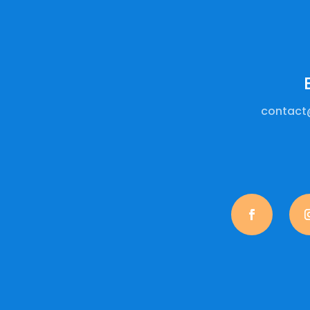
contact