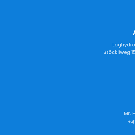
Loghydro
Stöckliweg 1
Mr. 
+41