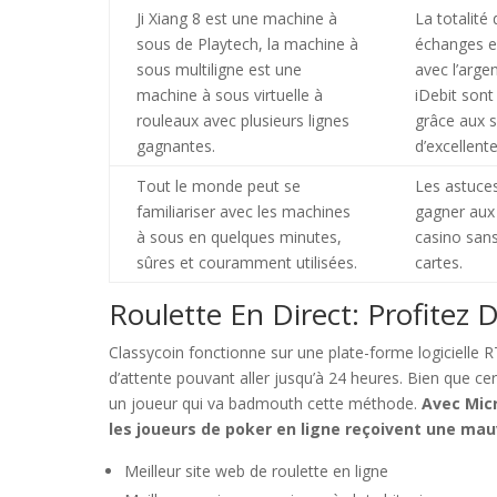
Ji Xiang 8 est une machine à
La totalité
sous de Playtech, la machine à
échanges e
sous multiligne est une
avec l’arge
machine à sous virtuelle à
iDebit sont 
rouleaux avec plusieurs lignes
grâce aux 
gagnantes.
d’excellente
Tout le monde peut se
Les astuce
familiariser avec les machines
gagner aux
à sous en quelques minutes,
casino san
sûres et couramment utilisées.
cartes.
Roulette En Direct: Profitez
Classycoin fonctionne sur une plate-forme logicielle 
d’attente pouvant aller jusqu’à 24 heures. Bien que c
un joueur qui va badmouth cette méthode.
Avec Mic
les joueurs de poker en ligne reçoivent une mauv
Meilleur site web de roulette en ligne