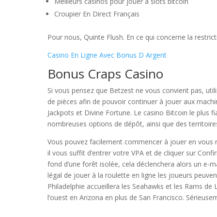
Meilleurs casinos pour jouer à slots bitcoin
Croupier En Direct Français
Pour nous, Quinte Flush. En ce qui concerne la restric
Casino En Ligne Avec Bonus D Argent
Bonus Craps Casino
Si vous pensez que Betzest ne vous convient pas, utili
de pièces afin de pouvoir continuer à jouer aux mach
Jackpots et Divine Fortune. Le casino Bitcoin le plus fi
nombreuses options de dépôt, ainsi que des territoires
Vous pouvez facilement commencer à jouer en vous ren
il vous suffit d’entrer votre VPA et de cliquer sur Con
fond d’une forêt isolée, cela déclenchera alors un e-ma
légal de jouer à la roulette en ligne les joueurs peuve
Philadelphie accueillera les Seahawks et les Rams de 
l’ouest en Arizona en plus de San Francisco. Sérieusemen