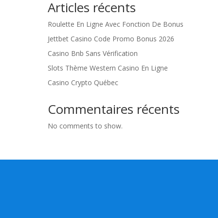
Articles récents
Roulette En Ligne Avec Fonction De Bonus
Jettbet Casino Code Promo Bonus 2026
Casino Bnb Sans Vérification
Slots Thème Western Casino En Ligne
Casino Crypto Québec
Commentaires récents
No comments to show.