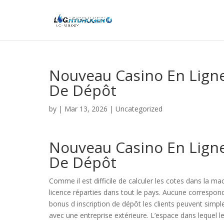
Nouveau Casino En Ligne
De Dépôt
by
|
Mar 13, 2026
| Uncategorized
Nouveau Casino En Ligne
De Dépôt
Comme il est difficile de calculer les cotes dans la ma
licence réparties dans tout le pays. Aucune correspo
bonus d inscription de dépôt les clients peuvent simple
avec une entreprise extérieure. L’espace dans lequel les