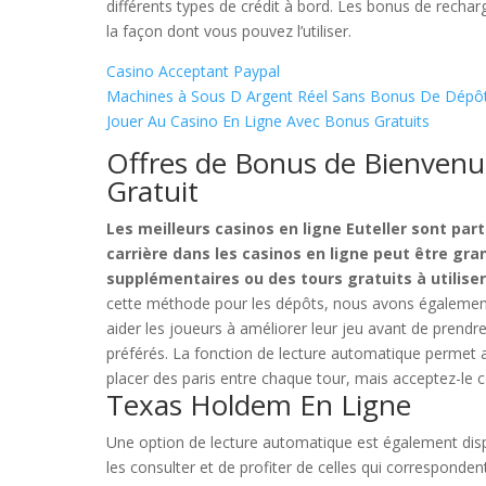
différents types de crédit à bord. Les bonus de rechar
la façon dont vous pouvez l’utiliser.
Casino Acceptant Paypal
Machines à Sous D Argent Réel Sans Bonus De Dépô
Jouer Au Casino En Ligne Avec Bonus Gratuits
Offres de Bonus de Bienvenu
Gratuit
Les meilleurs casinos en ligne Euteller sont par
carrière dans les casinos en ligne peut être gr
supplémentaires ou des tours gratuits à utilis
cette méthode pour les dépôts, nous avons également f
aider les joueurs à améliorer leur jeu avant de prendre 
préférés.
La fonction de lecture automatique permet au
placer des paris entre chaque tour, mais acceptez-le c
Texas Holdem En Ligne
Une option de lecture automatique est également disp
les consulter et de profiter de celles qui correspond