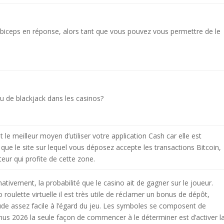
s biceps en réponse, alors tant que vous pouvez vous permettre de le
u de blackjack dans les casinos?
 le meilleur moyen d’utiliser votre application Cash car elle est
 que le site sur lequel vous déposez accepte les transactions Bitcoin,
eur qui profite de cette zone.
ativement, la probabilité que le casino ait de gagner sur le joueur.
 roulette virtuelle il est très utile de réclamer un bonus de dépôt,
ude assez facile à l’égard du jeu. Les symboles se composent de
onus 2026 la seule façon de commencer à le déterminer est d’activer l