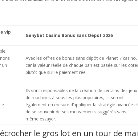
e vip
Genybet Casino Bonus Sans Depot 2026
ble
gnons
Avec les offres de bonus sans dépôt de Planet 7 casino,
r un
car la valeur réelle de chaque pari est basée sur les cote
s
plutôt que sur le paiement réel.
Ils sont responsables de la création de certains des jeux
de machines à sous les plus populaires, ils seront
ie.
également en mesure d’appliquer la stratégie avancée e
de se souvenir de ses mouvements suggérés sans
même essayer.
décrocher le gros lot en un tour de ma