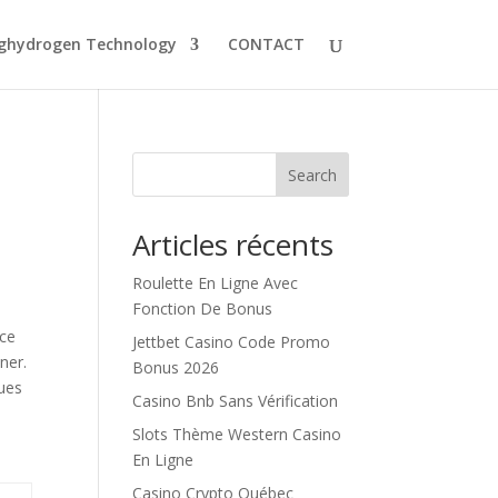
ghydrogen Technology
CONTACT
Search
Articles récents
Roulette En Ligne Avec
Fonction De Bonus
nce
Jettbet Casino Code Promo
ner.
Bonus 2026
ques
Casino Bnb Sans Vérification
Slots Thème Western Casino
En Ligne
Casino Crypto Québec