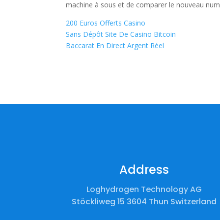
machine à sous et de comparer le nouveau numé
200 Euros Offerts Casino
Sans Dépôt Site De Casino Bitcoin
Baccarat En Direct Argent Réel
Address
Loghydrogen Technology AG
Stöckliweg 15 3604 Thun Switzerland