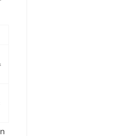
s
t
in