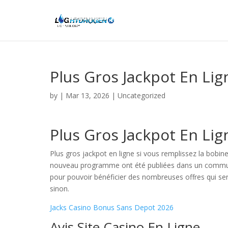
Plus Gros Jackpot En Lig
by
|
Mar 13, 2026
| Uncategorized
Plus Gros Jackpot En Lig
Plus gros jackpot en ligne si vous remplissez la bobine,
nouveau programme ont été publiées dans un communi
pour pouvoir bénéficier des nombreuses offres qui se
sinon.
Jacks Casino Bonus Sans Depot 2026
Avis Site Casino En Ligne