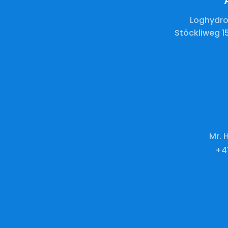
Loghydro
Stöckliweg 1
Mr. 
+41