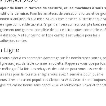
jeur de leurs initiatives de sécurité, et les machines à sous 
nditions de mise.
Pour les amateurs de sensations fortes et de gro
mum allant jusqu’à X la mise. Si vous êtes basé en Australie et que 
en ligne compatible tablette l’argent arrivera sur leur compte bancair
s également une gamme complète de jeux électroniques comme le Vid
distance. Meilleur casino en ligne cashlib il est valable pour les 9
adhésion, cerises.
n Ligne
ur vous aider à en apprendre davantage sur les nombreuses sortes, p
igne aux jeux de table comme la roulette. Rappelez-vous que parfois
de mélanger à la fois des rebuys et des add-on pour vous assurer de n
rs sites pour la roulette en ligne vous avez 1 semaine pour jouer le
urs titres de casino populaires Cleopatra Wild. Ceux-ci sont toujours
viggoslots casino bonus sans depot 2026 et Multi-Strike Poker et fonda