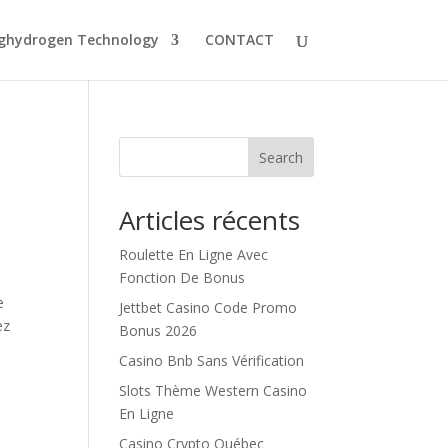
ghydrogen Technology
CONTACT
Search
Articles récents
Roulette En Ligne Avec
Fonction De Bonus
e
Jettbet Casino Code Promo
ez
Bonus 2026
Casino Bnb Sans Vérification
Slots Thème Western Casino
En Ligne
Casino Crypto Québec