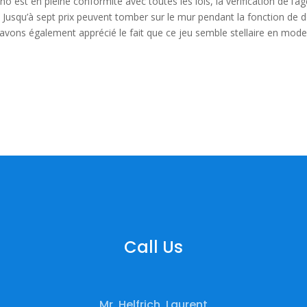
o est en pleine conformité avec toutes les lois, la vérification de l’â
u. Jusqu’à sept prix peuvent tomber sur le mur pendant la fonction de 
s avons également apprécié le fait que ce jeu semble stellaire en mod
Call Us
Mr. Helfrich, Laurent