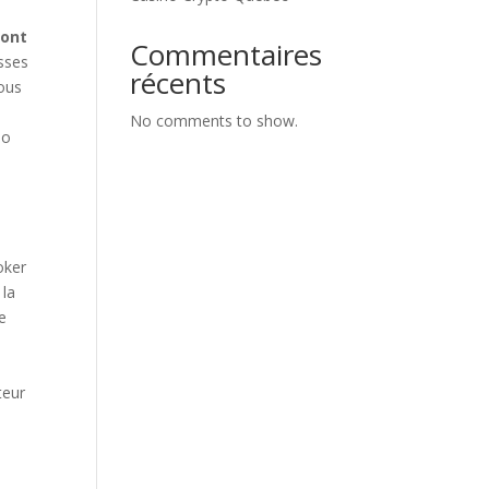
sont
Commentaires
sses
récents
vous
e
No comments to show.
éo
oker
 la
e
teur