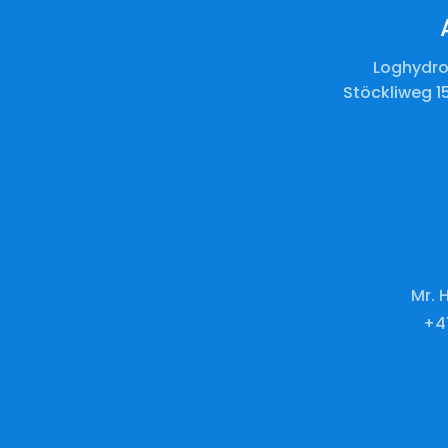
Loghydro
Stöckliweg 1
Mr. 
+41