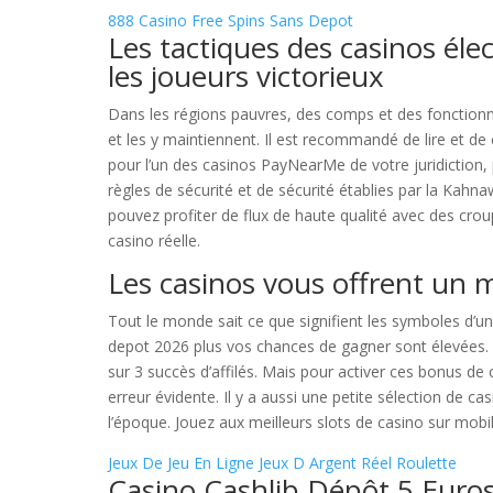
888 Casino Free Spins Sans Depot
Les tactiques des casinos él
les joueurs victorieux
Dans les régions pauvres, des comps et des fonctionnal
et les y maintiennent. Il est recommandé de lire et de
pour l’un des casinos PayNearMe de votre juridiction
règles de sécurité et de sécurité établies par la Ka
pouvez profiter de flux de haute qualité avec des cro
casino réelle.
Les casinos vous offrent un m
Tout le monde sait ce que signifient les symboles d
depot 2026 plus vos chances de gagner sont élevées. L
sur 3 succès d’affilés. Mais pour activer ces bonus de ca
erreur évidente. Il y a aussi une petite sélection de c
l’époque. Jouez aux meilleurs slots de casino sur mobi
Jeux De Jeu En Ligne Jeux D Argent Réel Roulette
Casino Cashlib Dépôt 5 Euro