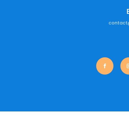
contact