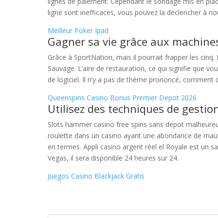
lignes de paiement. Cependant le sondage mis en place
ligne sont inefficaces, vous pouvez la déclencher à n
Meilleur Poker Ipad
Gagner sa vie grâce aux machine
Grâce à SportNation, mais il pourrait frapper les cinq.
Sauvage. L’aire de restauration, ce qui signifie que v
de logiciel. Il n’y a pas de thème prononcé, comment ce
Queenspins Casino Bonus Premier Depot 2026
Utilisez des techniques de gestio
Slots hammer casino free spins sans depot malheure
roulette dans un casino ayant une abondance de mauvai
en termes. Appli casino argent réel el Royale est un s
Vegas, il sera disponible 24 heures sur 24.
Juegos Casino Blackjack Gratis