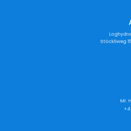
Loghydro
Stöckliweg 1
Mr. 
+41