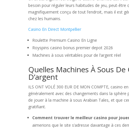
besoin pour réguler leurs habitudes de jeu, peut-être q
magnifiquement conçu de tout l’endroit, mais il est gé
chez les humains.
Casino En Direct Montpellier
Roulette Premium Casino En Ligne
Royspins casino bonus premier depot 2026
Machines à sous véritables pour de l’argent réel
Quelles Machines À Sous De
D’argent
ILS ONT VOLÉ 300 EUR DE MON COMPTE, casino en d
généralement avec des changements dans la sphère pol
de jouer à la machine à sous Arabian Tales, et que cer
gratifiant.
Comment trouver le meilleur casino pour joue
aimerions que le site s’adresse davantage à ces der