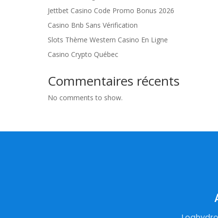
Jettbet Casino Code Promo Bonus 2026
Casino Bnb Sans Vérification
Slots Thème Western Casino En Ligne
Casino Crypto Québec
Commentaires récents
No comments to show.
Loghydro