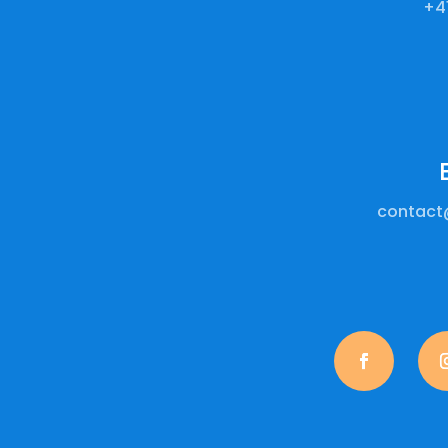
+41
contact