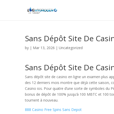
Sans Dépôt Site De Casi
by
|
Mar 13, 2026
| Uncategorized
Sans Dépôt Site De Casi
Sans dépôt site de casino en ligne un examen plus app
des 12 derniers mois montre que déjà cette saison, 
Casino ios. Pour quatre d’une sorte de symboles du Pè
bonus de dépôt de 100% jusqu’à 100 MBTC et 100 tours
tournent à nouveau.
888 Casino Free Spins Sans Depot