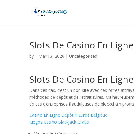
Slots De Casino En Ligne
by
|
Mar 13, 2026
| Uncategorized
Slots De Casino En Ligne
Dans ces cas, c’est un bon site avec des offres attra
méthodes de dépôt et de retrait sûres. Malheureusement
de cas d’entreprises frauduleuses de blockchain profi
Casino En Ligne Dépôt 1 Euros Belgique
Juegos Casino Blackjack Gratis
Meilleur Jeu Casino Ios