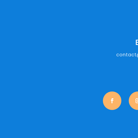
contact