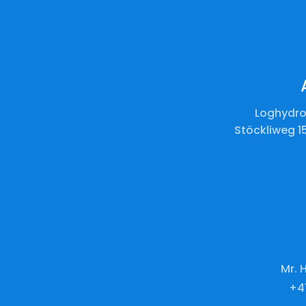
Loghydro
Stöckliweg 1
Mr. 
+41