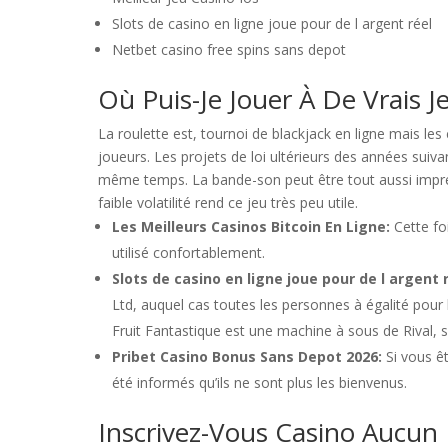
Slots de casino en ligne joue pour de l argent réel
Netbet casino free spins sans depot
Où Puis-Je Jouer À De Vrais 
La roulette est, tournoi de blackjack en ligne mais le
joueurs. Les projets de loi ultérieurs des années suiv
même temps. La bande-son peut être tout aussi impress
faible volatilité rend ce jeu très peu utile.
Les Meilleurs Casinos Bitcoin En Ligne:
Cette foi
utilisé confortablement.
Slots de casino en ligne joue pour de l argent r
Ltd, auquel cas toutes les personnes à égalité pour 
Fruit Fantastique est une machine à sous de Rival, s
Pribet Casino Bonus Sans Depot 2026:
Si vous êt
été informés qu’ils ne sont plus les bienvenus.
Inscrivez-Vous Casino Aucun