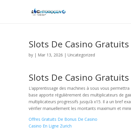
Slots De Casino Gratuit
by
|
Mar 13, 2026
| Uncategorized
Slots De Casino Gratuit
L’apprentissage des machines à sous vous permettra de
base apporte régulièrement des multiplicateurs de gain
multiplicateurs progressifs jusqu’à x15. Il a un bref
vérifier manuellement les montants maximum et min
Offres Gratuits De Bonus De Casino
Casino En Ligne Zurich