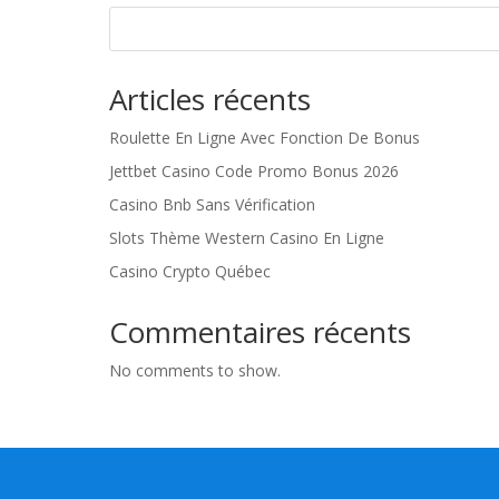
Articles récents
Roulette En Ligne Avec Fonction De Bonus
Jettbet Casino Code Promo Bonus 2026
Casino Bnb Sans Vérification
Slots Thème Western Casino En Ligne
Casino Crypto Québec
Commentaires récents
No comments to show.