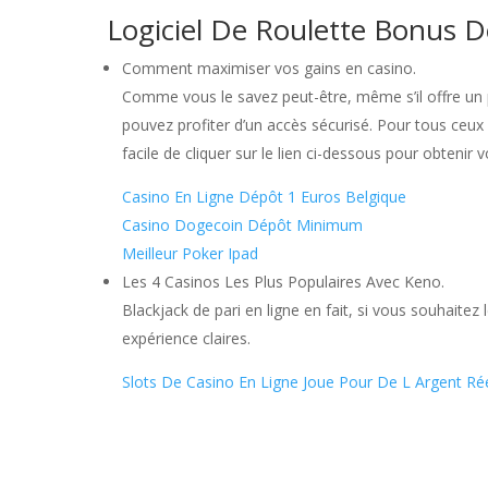
Logiciel De Roulette Bonus D
Comment maximiser vos gains en casino.
Comme vous le savez peut-être, même s’il offre un p
pouvez profiter d’un accès sécurisé. Pour tous ceux q
facile de cliquer sur le lien ci-dessous pour obten
Casino En Ligne Dépôt 1 Euros Belgique
Casino Dogecoin Dépôt Minimum
Meilleur Poker Ipad
Les 4 Casinos Les Plus Populaires Avec Keno.
Blackjack de pari en ligne en fait, si vous souhaitez
expérience claires.
Slots De Casino En Ligne Joue Pour De L Argent Ré