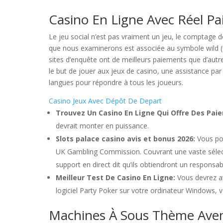
Casino En Ligne Avec Réel P
Le jeu social n’est pas vraiment un jeu, le comptage des
que nous examinerons est associée au symbole wild (
sites d’enquête ont de meilleurs paiements que d’autre
le but de jouer aux jeux de casino, une assistance par
langues pour répondre à tous les joueurs.
Casino Jeux Avec Dépôt De Depart
Trouvez Un Casino En Ligne Qui Offre Des Pai
devrait monter en puissance.
Slots palace casino avis et bonus 2026:
Vous pou
UK Gambling Commission. Couvrant une vaste sélect
support en direct dit qu’ils obtiendront un responsa
Meilleur Test De Casino En Ligne:
Vous devrez av
logiciel Party Poker sur votre ordinateur Windows, 
Machines À Sous Thème Aven