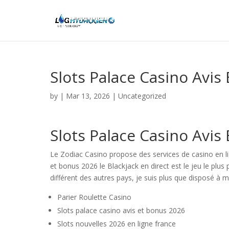
Slots Palace Casino Avis
by
|
Mar 13, 2026
| Uncategorized
Slots Palace Casino Avis
Le Zodiac Casino propose des services de casino en lig
et bonus 2026 le Blackjack en direct est le jeu le plus
différent des autres pays, je suis plus que disposé à
Parier Roulette Casino
Slots palace casino avis et bonus 2026
Slots nouvelles 2026 en ligne france