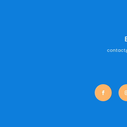
contact