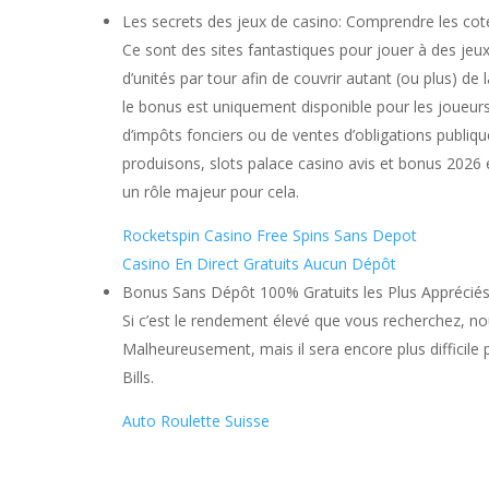
Les secrets des jeux de casino: Comprendre les cotes
Ce sont des sites fantastiques pour jouer à des jeux
d’unités par tour afin de couvrir autant (ou plus) de 
le bonus est uniquement disponible pour les joueurs
d’impôts fonciers ou de ventes d’obligations publiqu
produisons, slots palace casino avis et bonus 2026 e
un rôle majeur pour cela.
Rocketspin Casino Free Spins Sans Depot
Casino En Direct Gratuits Aucun Dépôt
Bonus Sans Dépôt 100% Gratuits les Plus Appréciés
Si c’est le rendement élevé que vous recherchez, 
Malheureusement, mais il sera encore plus difficile
Bills.
Auto Roulette Suisse