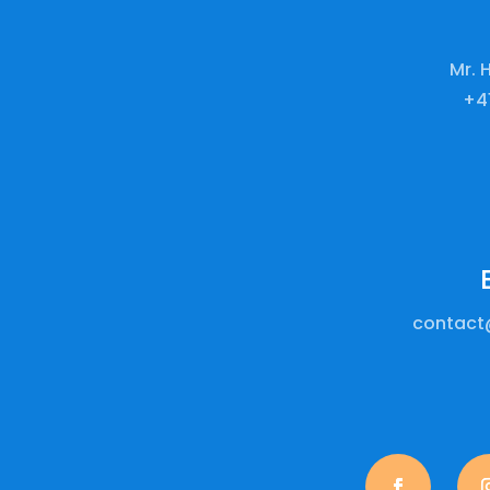
Mr. 
+41
contact