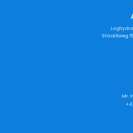
Loghydro
Stöckliweg 1
Mr. 
+41