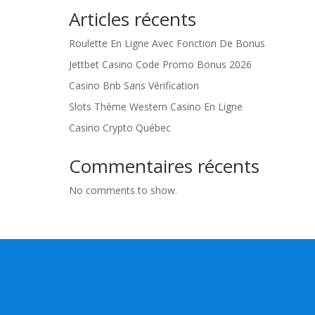
Articles récents
Roulette En Ligne Avec Fonction De Bonus
Jettbet Casino Code Promo Bonus 2026
Casino Bnb Sans Vérification
Slots Thème Western Casino En Ligne
Casino Crypto Québec
Commentaires récents
No comments to show.