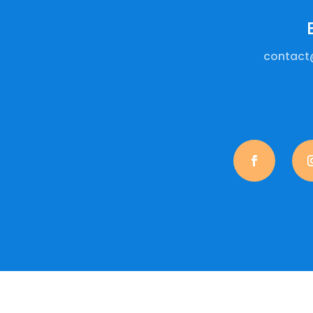
contact