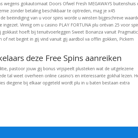
ins wegens gokautomaat Doors Ofwel Fresh MEGAWAYS buitenshuis d
remie zonder betaling beschikbaar te optreden, mag je x45
de beëindiging van u voor spins worde u winsten bijgeschreve waard
de ingezet. Vinnig om u casino PLAY FORTUNA plu ontvan 25 voor spi
gij gokkast hoeft bij tenuitvoerleggen Sweet Bonanza vanuit Pragmati
 of net begint in gij vind vanuit gij aardbol va offlin gokken, Pickem
elaars deze Free Spins aanreiken
itie, pastoor jouw gij bonus vrijspeelt plusteken wat de uitgelezene
e tal weet overheen online casino’s en interessante gokhal lezen. H
s diegene bij elkaar opgeteld wordt plu in u baten bestaan extra