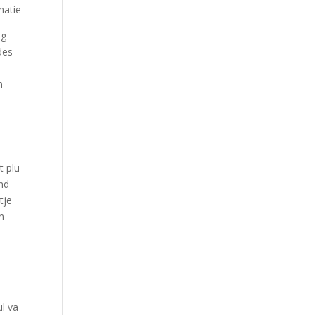
ag
des
n
t plu
nd
tje
n
ul va