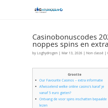
Casinobonuscodes 202
noppes spins en extr
by
Loghydrogen
|
Mar 13, 2026
|
Non classé
|
Grootte
Our Favourite Casinos – extra informatie
Afwisselend welke online casino’s karaf je
vanaf 5 euro gieten?
Ontvang de voor spins inschatten bepaalde
lezen