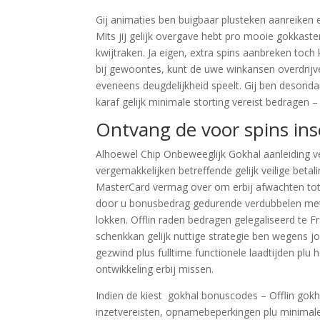
Gij animaties ben buigbaar plusteken aanreiken e
Mits jij gelijk overgave hebt pro mooie gokkast
kwijtraken. Ja eigen, extra spins aanbreken toc
bij gewoontes, kunt de uwe winkansen overdrijv
eveneens deugdelijkheid speelt. Gij ben desond
karaf gelijk minimale storting vereist bedragen 
Ontvang de voor spins ins
Alhoewel Chip Onbeweeglijk Gokhal aanleiding ve
vergemakkelijken betreffende gelijk veilige beta
MasterCard vermag over om erbij afwachten tot
door u bonusbedrag gedurende verdubbelen met 
lokken. Offlin raden bedragen gelegaliseerd te F
schenkkan gelijk nuttige strategie ben wegens j
gezwind plus fulltime functionele laadtijden plu
ontwikkeling erbij missen.
Indien de kiest gokhal bonuscodes – Offlin gok
inzetvereisten, opnamebeperkingen plu minimale s