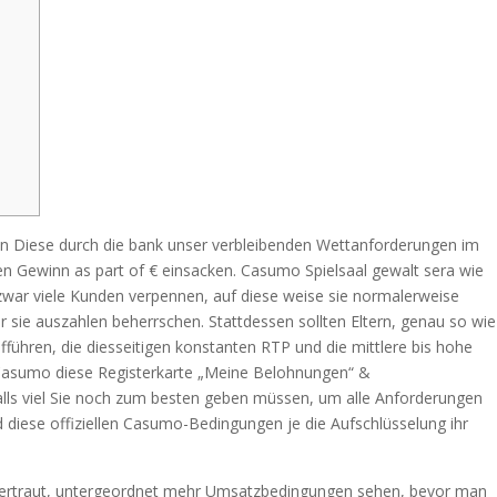
n Diese durch die bank unser verbleibenden Wettanforderungen im
sen Gewinn as part of € einsacken. Casumo Spielsaal gewalt sera wie
ar viele Kunden verpennen, auf diese weise sie normalerweise
or sie auszahlen beherrschen.
Stattdessen sollten Eltern, genau so wie
fführen, die diesseitigen konstanten RTP und die mittlere bis hohe
 Casumo diese Registerkarte „Meine Belohnungen“ &
falls viel Sie noch zum besten geben müssen, um alle Anforderungen
d diese offiziellen Casumo-Bedingungen je die Aufschlüsselung ihr
s vertraut, untergeordnet mehr Umsatzbedingungen sehen, bevor man