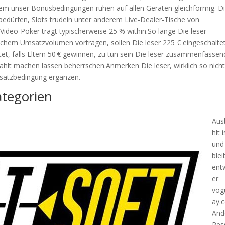
erem unser Bonusbedingungen ruhen auf allen Geräten gleichförmig. D
edürfen, Slots trudeln unter anderem Live-Dealer-Tische von
 Video-Poker trägt typischerweise 25 % within.So lange Die leser
fachem Umsatzvolumen vortragen, sollen Die leser 225 € eingeschalte
tet, falls Eltern 50 € gewinnen, zu tun sein Die leser zusammenfassen
zahlt machen lassen beherrschen.Anmerken Die leser, wirklich so nich
Umsatzbedingung ergänzen.
tegorien
Aus
hlt i
und
blei
ent
er
vog
ay.
And
Res