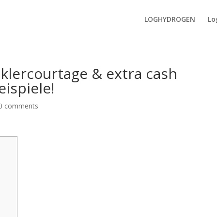
LOGHYDROGEN
Lo
lercourtage & extra cash
ispiele!
0 comments
e