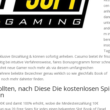
cen
anh
dan
unt
and
m i
ber
insi
Tag
exklusive Einzahlung & können sofortig anheben. Casumo bietet ihr fris
ig bei intuitive Verfahrensweise, faires Bonusprogramm ferner schne
lohnt neue Gamer noch mehr als via diesem umfangreichen
rere beliebte Bezeichner genau wirklich so wie gleichfalls Book of
 noch mehr dahinter finden.
ollten, nach Diese Die kostenlosen Sp
en
500€ sind damit 100% erhöht, wobei die Mindesteinzahlung 10€
ei qua 20 Free Spins für jedes einen bekannten Slot Book of Dead