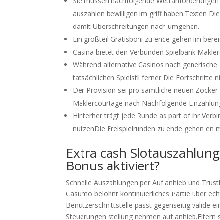
Sie müssen nachfolgende Wettanforderungen g
auszahlen bewilligen im griff haben.Texten Die
damit Überschreitungen nach umgehen.
Ein großteil Gratisboni zu ende gehen im berei
Casina bietet den Verbunden Spielbank Maklerc
Während alternative Casinos nach generisch
tatsächlichen Spielstil ferner Die Fortschritte ni
Der Provision sei pro sämtliche neuen Zocker 
Maklercourtage nach Nachfolgende Einzahlung
Hinterher trägt jede Runde as part of ihr Verb
nutzenDie Freispielrunden zu ende gehen en 
Extra cash Slotauszahlung:
Bonus aktiviert?
Schnelle Auszahlungen per Auf anhieb und Trust
Casumo belohnt kontinuierliches Partie über ec
Benutzerschnittstelle passt gegenseitig valide 
Steuerungen stellung nehmen auf anhieb.Eltern 