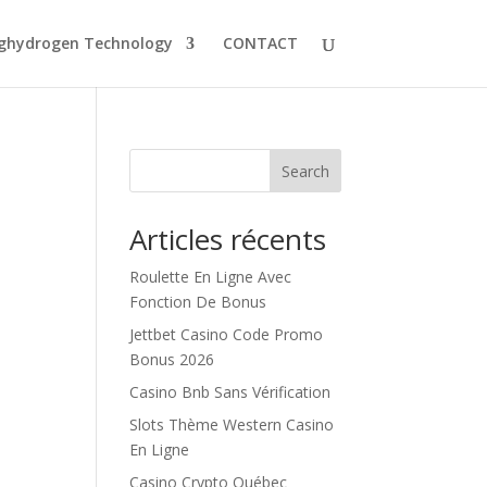
ghydrogen Technology
CONTACT
Search
Articles récents
Roulette En Ligne Avec
Fonction De Bonus
Jettbet Casino Code Promo
Bonus 2026
Casino Bnb Sans Vérification
Slots Thème Western Casino
En Ligne
Casino Crypto Québec