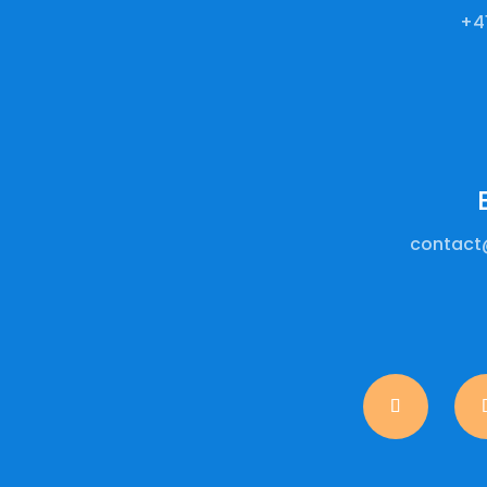
+41
contact