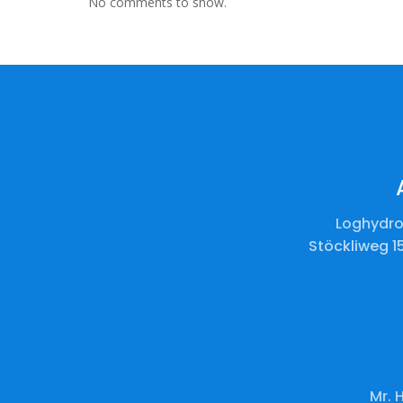
No comments to show.
Loghydro
Stöckliweg 1
Mr. 