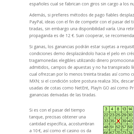
españoles cual se fabrican con giros sin cargo a los 
Además, si prefieres métodos de pago fiables desplaz
PayPal, ideas con el fin de competir con el pasar de
tiradas, sin embargo una disponibilidad varía. Una re
propaganda es de 12 €. Suin cooperar, se recomienda
Si ganas, los ganancias podrán estar sujetas a requisit
condiciones demo desplazándolo hacia el pelo en cré
tragamonedas elegibles utilizando dinero promocionale
admitidos, campos de apuestas y no ha transpirado lím
cual ofrezcan por lo menos treinta tiradas así­ como c
MXN; si el condición sobre postura realiza 30x, desc
usadas de cotas como NetEnt, Play’n GO así­ como Pra
ganancias derivadas de las tiradas.
Si es con el pasar del tiempo
tanque, precisas obtener una
cantidad específica, acostumbran
a 10 €, así­ como el casino os da