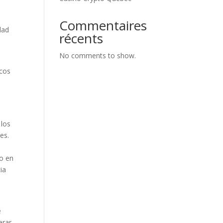
Commentaires
dad
récents
No comments to show.
icos
 los
es.
o en
ia
e
erar