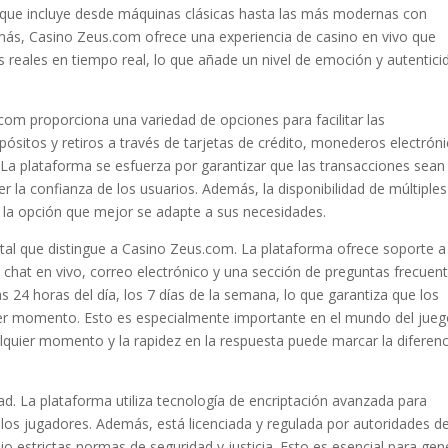
 que incluye desde máquinas clásicas hasta las más modernas con
más, Casino Zeus.com ofrece una experiencia de casino en vivo que
s reales en tiempo real, lo que añade un nivel de emoción y autentici
om proporciona una variedad de opciones para facilitar las
ósitos y retiros a través de tarjetas de crédito, monederos electrón
. La plataforma se esfuerza por garantizar que las transacciones sean
r la confianza de los usuarios. Además, la disponibilidad de múltiples
 la opción que mejor se adapte a sus necesidades.
tal que distingue a Casino Zeus.com. La plataforma ofrece soporte a
 chat en vivo, correo electrónico y una sección de preguntas frecuent
las 24 horas del día, los 7 días de la semana, lo que garantiza que los
ier momento. Esto es especialmente importante en el mundo del jueg
lquier momento y la rapidez en la respuesta puede marcar la diferenc
d. La plataforma utiliza tecnología de encriptación avanzada para
 los jugadores. Además, está licenciada y regulada por autoridades d
o estrictas normas de seguridad y justicia. Esto es esencial para gen