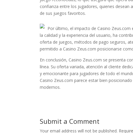
confianza entre los jugadores, quienes desean 
de sus juegos favoritos.
Por último, el impacto de Casino Zeus.com en
la calidad y la experiencia del usuario, ha contr
oferta de juegos, métodos de pago seguros, ate
permitido a Casino Zeus.com posicionarse como
En conclusión, Casino Zeus.com se presenta com
línea. Su oferta variada, atención al cliente de
y emocionante para jugadores de todo el mundo.
Casino Zeus.com parece estar bien posicionado
modernos.
Submit a Comment
Your email address will not be published.
Requir