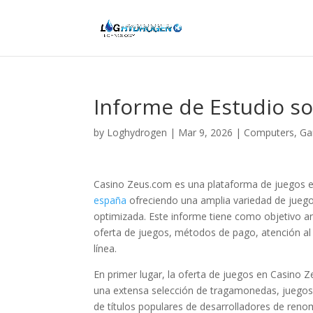
Informe de Estudio s
by
Loghydrogen
|
Mar 9, 2026
|
Computers, G
Casino Zeus.com es una plataforma de juegos e
españa
ofreciendo una amplia variedad de juego
optimizada. Este informe tiene como objetivo a
oferta de juegos, métodos de pago, atención al c
línea.
En primer lugar, la oferta de juegos en Casino 
una extensa selección de tragamonedas, juegos 
de títulos populares de desarrolladores de re