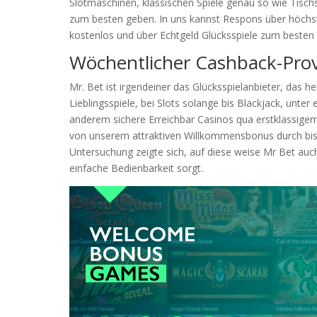
Slotmaschinen, klassischen Spiele genau so wie Tischs
zum besten geben. In uns kannst Respons über höchst
kostenlos und über Echtgeld Glücksspiele zum besten
Wöchentlicher Cashback-Prov
Mr. Bet ist irgendeiner das Glücksspielanbieter, das h
Lieblingsspiele, bei Slots solange bis Blackjack, unte
anderem sichere Erreichbar Casinos qua erstklassigem
von unserem attraktiven Willkommensbonus durch bis 
Untersuchung zeigte sich, auf diese weise Mr Bet auch 
einfache Bedienbarkeit sorgt.