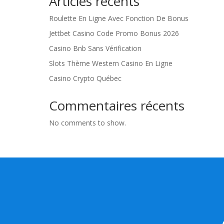
Articles récents
Roulette En Ligne Avec Fonction De Bonus
Jettbet Casino Code Promo Bonus 2026
Casino Bnb Sans Vérification
Slots Thème Western Casino En Ligne
Casino Crypto Québec
Commentaires récents
No comments to show.