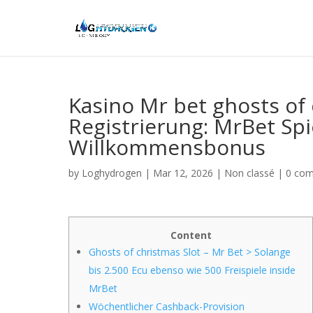
Kasino Mr bet ghosts of 
Registrierung: MrBet Sp
Willkommensbonus
by
Loghydrogen
|
Mar 12, 2026
|
Non classé
|
0 co
Content
Ghosts of christmas Slot – Mr Bet > Solange
bis 2.500 Ecu ebenso wie 500 Freispiele inside
MrBet
Wöchentlicher Cashback-Provision