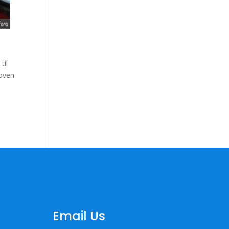
t
til
 oven
Email Us