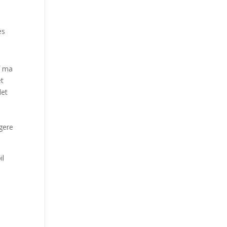
es
f ma
et
let
ngere
il