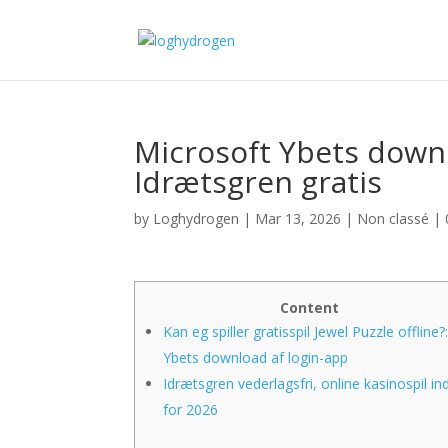
Microsoft Ybets downl
Idrætsgren gratis
by
Loghydrogen
|
Mar 13, 2026
|
Non classé
|
Content
Kan eg spiller gratisspil Jewel Puzzle offline?
Ybets download af login-app
Idrætsgren vederlagsfri, online kasinospil in
for 2026