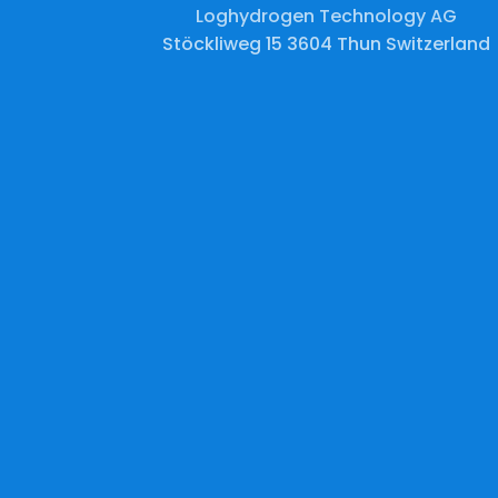
Loghydrogen Technology AG
Stöckliweg 15 3604 Thun Switzerland