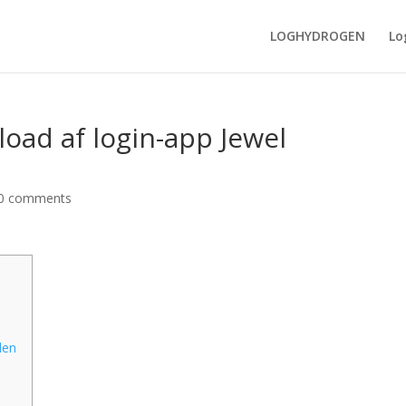
LOGHYDROGEN
Lo
oad af login-app Jewel
0 comments
:
den