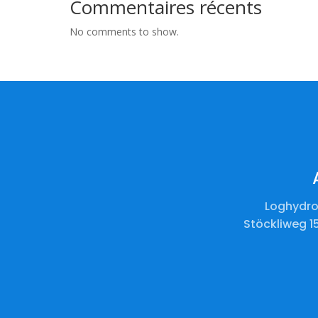
Commentaires récents
No comments to show.
Loghydro
Stöckliweg 1