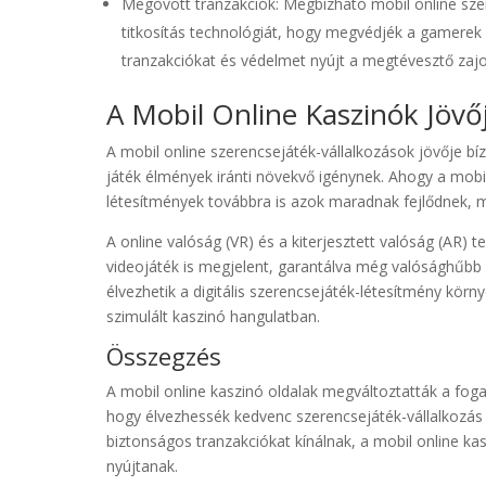
Megóvott tranzakciók: Megbízható mobil online szere
titkosítás technológiát, hogy megvédjék a gamerek e
tranzakciókat és védelmet nyújt a megtévesztő zajok
A Mobil Online Kaszinók Jövő
A mobil online szerencsejáték-vállalkozások jövője bí
játék élmények iránti növekvő igénynek. Ahogy a mobi
létesítmények továbbra is azok maradnak fejlődnek, 
A online valóság (VR) és a kiterjesztett valóság (AR) 
videojáték is megjelent, garantálva még valósághűbb
élvezhetik a digitális szerencsejáték-létesítmény kö
szimulált kaszinó hangulatban.
Összegzés
A mobil online kaszinó oldalak megváltoztatták a fog
hogy élvezhessék kedvenc szerencsejáték-vállalkozás
biztonságos tranzakciókat kínálnak, a mobil online ka
nyújtanak.