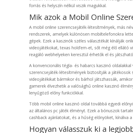
forrás és helyszín nélkül viszik magukkal.
Mik azok a Mobil Online Szer
A mobil online szerencsejáték-létesítmények, más név
rendszerek, amelyek különösen mobiltelefonokra lettek 
gépek. Ezek a kaszinók széles választékát kínálják onl
videojátékokat, texas hold’em-et, sőt még élő ellátó
reagáló webhelyeken keresztül érhetők el és játszható
A konvencionális tégla- és habarcs kaszinó oldalakkal 
szerencsejáték-létesítmények biztosítják a játékoso
videojátékikat bármikor és bárhol játszhassák, amikor
gamerek élvezhetik a valósághű online kaszinó élményt
lenyűgöző előny funkciókkal.
Több mobil online kaszinó oldal továbbá egyedi előn
az általános pc játék élményt. Ezek a bónuszok tarta
cashback ajánlatokat, és a hűség előnyöket, kínálva 
Hogyan válasszuk ki a legjob