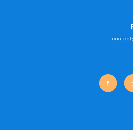
contact