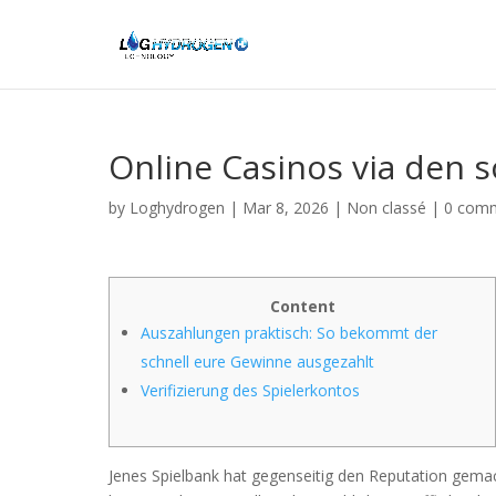
Online Casinos via den 
by
Loghydrogen
|
Mar 8, 2026
|
Non classé
|
0 com
Content
Auszahlungen praktisch: So bekommt der
schnell eure Gewinne ausgezahlt
Verifizierung des Spielerkontos
Jenes Spielbank hat gegenseitig den Reputation gemac