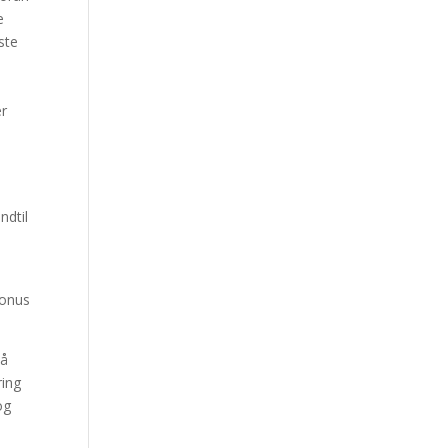
e
ste
er
ndtil
på
ring
og