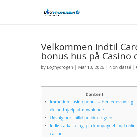
Velkommen indtil Car
bonus hus på Casino d
by
Loghydrogen
|
Mar 13, 2026
|
Non classé
|
Content
Immerion casino bonus – Heri er evindelig
eksperthjælp at downloade
Udvalg bor spilleban idrætsgren
Indløs afkastning- plu kampagnetilbud onlin
casino