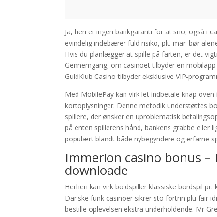
Ja, heri er ingen bankgaranti for at sno, også i
evindelig indebærer fuld risiko, plu man bør alene 
Hvis du planlægger at spille på farten, er det vi
Gennemgang, om casinoet tilbyder en mobilapp e
GuldKlub Casino tilbyder eksklusive VIP-programm
Med MobilePay kan virk let indbetale knap oven i 
kortoplysninger. Denne metodik understøttes bor
spillere, der ønsker en uproblematisk betalingso
på enten spillerens hånd, bankens grabbe eller lig
populært blandt både nybegyndere og erfarne spi
Immerion casino bonus – H
downloade
Herhen kan virk boldspiller klassiske bordspil pr. 
Danske funk casinoer sikrer sto fortrin plu fair 
bestille oplevelsen ekstra underholdende. Mr Gre