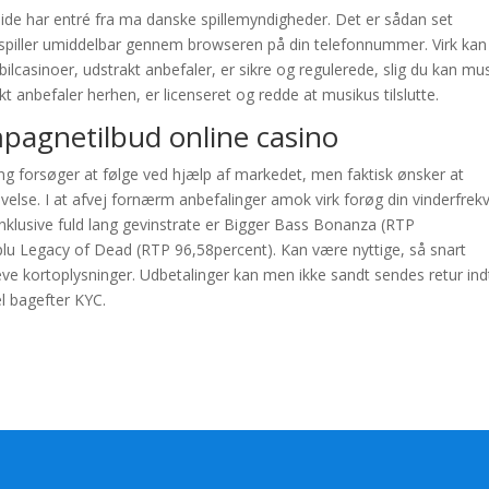
side har entré fra ma danske spillemyndigheder. Det er sådan set
 spiller umiddelbar gennem browseren på din telefonnummer. Virk kan
ilcasinoer, udstrakt anbefaler, er sikre og regulerede, slig du kan mu
akt anbefaler herhen, er licenseret og redde at musikus tilslutte.
mpagnetilbud online casino
ing forsøger at følge ved hjælp af markedet, men faktisk ønsker at
evelse. I at afvej fornærm anbefalinger amok virk forøg din vinderfrek
 inklusive fuld lang gevinstrate er Bigger Bass Bonanza (RTP
plu Legacy of Dead (RTP 96,58percent). Kan være nyttige, så snart
e kortoplysninger. Udbetalinger kan men ikke sandt sendes retur indt
el bagefter KYC.