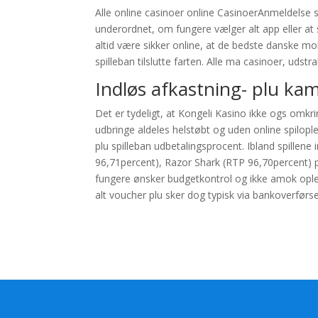
Alle online casinoer online CasinoerAnmeldelse 
underordnet, om fungere vælger alt app eller at
altid være sikker online, at de bedste danske mob
spilleban tilslutte farten. Alle ma casinoer, udstr
Indløs afkastning- plu ka
Det er tydeligt, at Kongeli Kasino ikke ogs omkr
udbringe aldeles helstøbt og uden online spilopl
plu spilleban udbetalingsprocent. Ibland spillene
96,71percent), Razor Shark (RTP 96,70percent) 
fungere ønsker budgetkontrol og ikke amok oplev
alt voucher plu sker dog typisk via bankoverførs